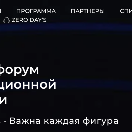
М
ПРОГРАММА
ПАРТНЕРЫ
СП
ZERO DAY’S
и
форум
ционной
и
 · Важна каждая фигура